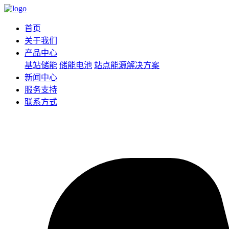
首页
关于我们
产品中心
基站储能
储能电池
站点能源解决方案
新闻中心
服务支持
联系方式