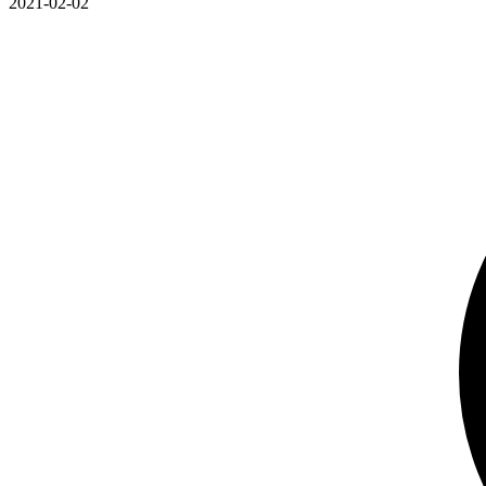
2021-02-02