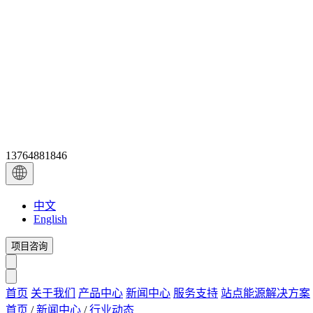
13764881846
中文
English
项目咨询
首页
关于我们
产品中心
新闻中心
服务支持
站点能源解决方案
首页
/
新闻中心
/
行业动态