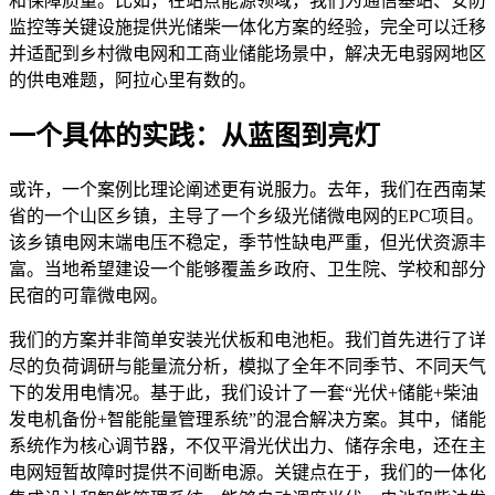
和保障质量。比如，在站点能源领域，我们为通信基站、安防
监控等关键设施提供光储柴一体化方案的经验，完全可以迁移
并适配到乡村微电网和工商业储能场景中，解决无电弱网地区
的供电难题，阿拉心里有数的。
一个具体的实践：从蓝图到亮灯
或许，一个案例比理论阐述更有说服力。去年，我们在西南某
省的一个山区乡镇，主导了一个乡级光储微电网的EPC项目。
该乡镇电网末端电压不稳定，季节性缺电严重，但光伏资源丰
富。当地希望建设一个能够覆盖乡政府、卫生院、学校和部分
民宿的可靠微电网。
我们的方案并非简单安装光伏板和电池柜。我们首先进行了详
尽的负荷调研与能量流分析，模拟了全年不同季节、不同天气
下的发用电情况。基于此，我们设计了一套“光伏+储能+柴油
发电机备份+智能能量管理系统”的混合解决方案。其中，储能
系统作为核心调节器，不仅平滑光伏出力、储存余电，还在主
电网短暂故障时提供不间断电源。关键点在于，我们的一体化