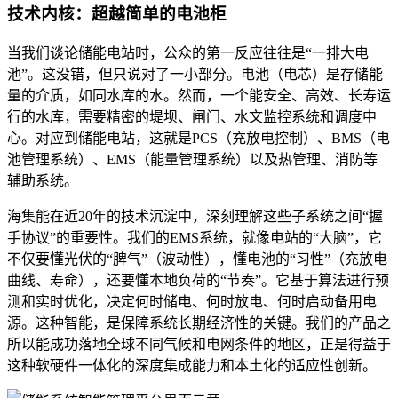
技术内核：超越简单的电池柜
当我们谈论储能电站时，公众的第一反应往往是“一排大电
池”。这没错，但只说对了一小部分。电池（电芯）是存储能
量的介质，如同水库的水。然而，一个能安全、高效、长寿运
行的水库，需要精密的堤坝、闸门、水文监控系统和调度中
心。对应到储能电站，这就是PCS（充放电控制）、BMS（电
池管理系统）、EMS（能量管理系统）以及热管理、消防等
辅助系统。
海集能在近20年的技术沉淀中，深刻理解这些子系统之间“握
手协议”的重要性。我们的EMS系统，就像电站的“大脑”，它
不仅要懂光伏的“脾气”（波动性），懂电池的“习性”（充放电
曲线、寿命），还要懂本地负荷的“节奏”。它基于算法进行预
测和实时优化，决定何时储电、何时放电、何时启动备用电
源。这种智能，是保障系统长期经济性的关键。我们的产品之
所以能成功落地全球不同气候和电网条件的地区，正是得益于
这种软硬件一体化的深度集成能力和本土化的适应性创新。