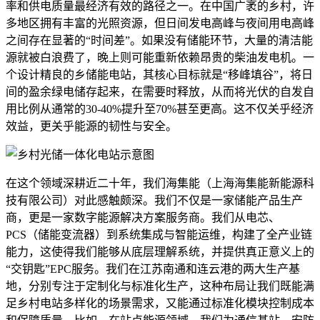
率和供电质量最经济有效的路径之一。在中国广袤的乡村，许
多地区拥有丰富的光照资源，但日间发电高峰与夜间用电高峰
之间存在显著的“时间差”。如果没有储能环节，大量的清洁能
源就被白浪费了，晚上则可能重新依赖昂贵的柴油发电机。一
个设计精良的乡储能电站，其核心目标就是“移峰填谷”，将日
间的盈余绿电储存起来，在需要时释放，从而将光伏的自发自
用比例从通常的30-40%提升至70%甚至更高。这不仅关乎经济
效益，更关乎能源的韧性与安全。
在这个领域深耕近二十年，我们海集能（上海海集能新能源科
技有限公司）对此感触颇深。我们不仅是一家储能产品生产
商，更是一家数字能源解决方案服务商。我们从电芯、
PCS（储能变流器）到系统集成与智能运维，构建了全产业链
能力，这使得我们能够从底层理解系统，并提供真正意义上的
“交钥匙”EPC服务。我们在江苏南通和连云港的两大生产基
地，分别专注于定制化与标准化生产，这种布局让我们既能满
足乡村电站多样化的场景需求，又能通过标准化模块控制成本