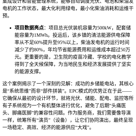
集成设计和智能管理系统，能够自动调度光伏、电池和柴油发
电机的工作状态，最大化利用绿电，最小化柴油消耗和运维干
预。
项目数据亮点
：项目总光伏装机容量为500kW，配套储
能容量为1MWh。投运后，该乡镇的清洁能源供电保障
率从不足60%提升至95%以上，柴油发电机的运行时间
减少了约80%，年均节省能源费用和运维成本超过50万
元。更重要的是，卫生院的疫苗冷藏、学校的电化教学
得到了全天候保障，为当地民生和经济发展提供了坚实
的能源支撑。
这个案例揭示了一个深刻的见解：成功的乡储能电站，其核心
是“系统思维”而非“部件拼装”。EPC模式的优势正在于此——
它确保从最初的设计环节，就将光伏、储能、配电、监控等所
有子系统视为一个有机整体进行优化，避免了后期“头痛医
头、脚痛医脚”的兼容性问题。作为服务商，我们需要像导演
一样，统筹所有“演员”（设备），让它们协同演出，最终呈现
一场稳定、高效、经济的能源供应“大戏”。