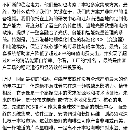
不间断的稳定电力。他们最初也考察了本地多家集成方案。最
终，为什么选择了我们？关键在于，我们的方案并非简单的设
备堆砌。我们依托在上海的研发中心和江苏南通基地的定制化
生产能力，深度分析了酒庄的负荷曲线、当地光照数据和电价
政策，提供了一整套融合了光伏、储能和智能能量管理的系
统。特别是，连云港基地规模化制造的标准化PCS（变流器）
和电池模块，保证了核心部件的可靠性与成本优势。最终，这
套系统帮助客户降低了超过40%的峰值电费支出，并实现了超
过85%的清洁能源自给率。你看，工厂的“排名”，最终是由客
户现场的稳定运行和经济效益来投票的。
所以，回到最初的问题。卢森堡市或许没有全球产能最大的储
能电芯工厂，但这绝不意味着它在这一领域缺乏影响力。恰恰
相反，它更像是一个高端应用的需求发源地和技术验证场。未
来的趋势，是“分布式制造”或“方案本地化集成”。核心的电
芯、先进的PCS技术可能来自全球效率最高的制造中心，而最
终的系统集成、软件适配、安装调试和长期运维，则必须深深
扎根于本地市场。这就像最好的咖啡豆可能产自非洲或南美，
但一杯地道的卢森堡咖啡，一定离不开本地咖啡师对水温、研