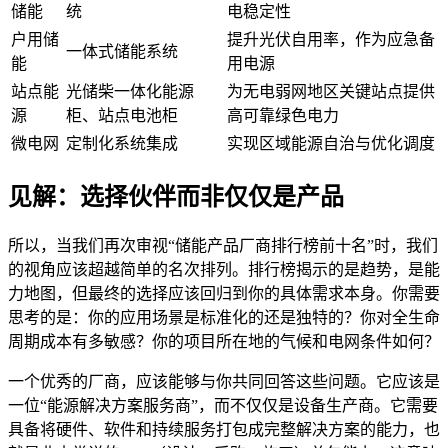
储能
统
电稳定性
户用储
提升光伏自用率，作为应急备
一体式储能系统
能
用电源
站点能
光储柴一体化能源
为无电弱网地区关键站点提供
源
柜、站点电池柜
高可靠绿色电力
微电网
定制化系统集成
实现区域能源自治与优化调度
见解：选择伙伴而非仅仅是产品
所以，当我们再次审视“储能产品厂商排行榜前十名”时，我们
的视角应该超越简单的名次排列。排行榜揭示的是趋势，是能
力地图，但最终的选择应该回归到你的具体需求本身。你需要
思考的是：你的应用场景是标准化的还是独特的？你对全生命
周期成本有多敏感？你的项目所在地的气候和电网条件如何？
一个优秀的厂商，应该能够与你共同回答这些问题。它应该是
一位“能源解决方案服务商”，而不仅仅是设备生产商。它需要
具备将硬件、软件和持续服务打包成完整解决方案的能力，也