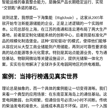
智能运维的垂直整合能力，是确保产品长期稳定运行、实现
“交钥匙”承诺的基石。
说到这里，我想提一下海集能（HighJoule）。这家从2005年
就开始专注新能源储能的企业，正是上述逻辑的一个实践样
本。公司总部在上海，在江苏的南通和连云港布局了两大生产
基地，前者是定制化储能系统的创新中心，后者则是标准化产
品的规模化制造堡垒。这种“双轮驱动”的模式，使得他们能够
从容应对从大型工商业储能到户用储能，再到对可靠性要求极
高的站点能源等多元化需求。特别是其站点能源业务，专为通
信基站、物联网微站等关键设施设计，提供光储柴一体化方
案，实实在在地解决了全球许多无电弱网地区的供电难题。
案例：当排行榜遇见真实世界
理论总是抽象的，而一个具体的案例能让一切变得清晰。我们
来看一个典型的应用场景：在东南亚某海岛上的通信基站。这
里电网脆弱，台风频繁，但通信信号必须24小时不间断。传统
的柴油发电机噪音大、运维成本高且不环保。这时，一个入围