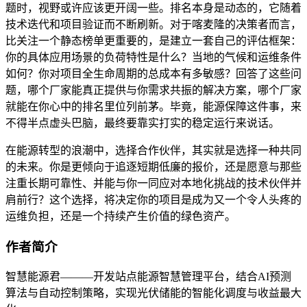
题时，视野或许应该更开阔一些。排名本身是动态的，它随着
技术迭代和项目验证而不断刷新。对于喀麦隆的决策者而言，
比关注一个静态榜单更重要的，是建立一套自己的评估框架：
你的具体应用场景的负荷特性是什么？当地的气候和运维条件
如何？你对项目全生命周期的总成本有多敏感？回答了这些问
题，哪个厂家能真正提供与你需求共振的解决方案，哪个厂家
就能在你心中的排名里位列前茅。毕竟，能源保障这件事，来
不得半点虚头巴脑，最终要靠实打实的稳定运行来说话。
在能源转型的浪潮中，选择合作伙伴，其实就是选择一种共同
的未来。你是更倾向于追逐短期低廉的报价，还是愿意与那些
注重长期可靠性、并能与你一同应对本地化挑战的技术伙伴并
肩前行？这个选择，将决定你的项目是成为又一个令人头疼的
运维负担，还是一个持续产生价值的绿色资产。
作者简介
智慧能源君———开发站点能源智慧管理平台，结合AI预测
算法与自动控制策略，实现光伏储能的智能化调度与收益最大