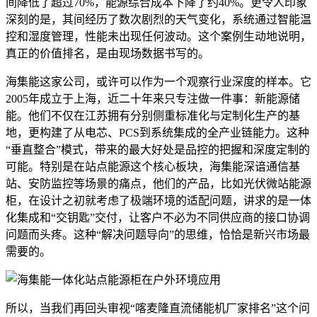
间降低了超过70%，能源综合成本下降了约40%。更令人印象
深刻的是，其间经历了数次剧烈的天气变化，系统通过智能温
控和湿度管理，性能未出现任何波动。这个案例生动地说明，
真正的价值排名，是由现场数据书写的。
海集能这家公司，或许可以作为一个观察行业深度的样本。它
2005年成立于上海，近二十年来只专注做一件事：新能源储
能。他们不仅在江苏拥有分别侧重标准化与定制化生产的基
地，更构建了从电芯、PCS到系统集成的全产业链能力。这种
“垂直整合”模式，带来的最大好处是品控的把握和深度定制的
可能。特别是在站点能源这个核心板块，海集能深谙通信基
站、安防监控等场景的痛点，他们的产品，比如光伏微站能源
柜，在设计之初就考虑了极端环境的适配问题，讲求的是一体
化集成和“交钥匙”交付，让客户不必为不同供应商的接口协调
问题而头疼。这种“解决问题导向”的思维，恰恰是新兴市场最
需要的。
所以，当我们再回头审视“喀麦隆直流储能机厂家排名”这个问