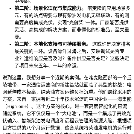
中楼阁。
第二阶：场景化适配与集成能力。
喀麦隆的应用场景多
元，有的站点需要与现有柴油发电机无缝联动，有的则
需要高度集成光伏，实现“光储柴”一体。厂家能否提供
灵活、高集成的解决方案，而非僵化的标准品，至关重
要。
第三阶：本地化支持与可持续服务。
这或许是决定排名
最关键的一环。设备漂洋过海之后，安装调试是否专
业？运维响应是否及时？备件供应是否充足？这些决定
了项目未来五年、十年的命运。
说到这里，我想分享一个近期的案例。在喀麦隆西部的一个丘
陵地带，一家通信运营商的新建基站就面临了典型的挑战：电
网延伸成本极高，纯柴油方案运维负担沉重。他们最终采用的
方案，来自一家拥有近二十年技术沉淀的中国企业——海集能
（HighJoule）。这个方案的核心，是一套高度智能化的直流
储能系统，它不仅仅是一个“大电池”，而是一个集成了高效光
伏输入、智能柴油发电调度和远程云管理的能源大脑。根据项
目方提供的八个月运行数据，这套系统将柴油发电机的运行时