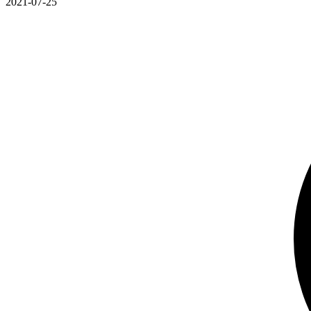
2021-07-25