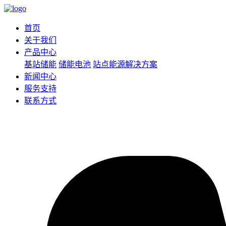
首页
关于我们
产品中心
基站储能
储能电池
站点能源解决方案
新闻中心
服务支持
联系方式