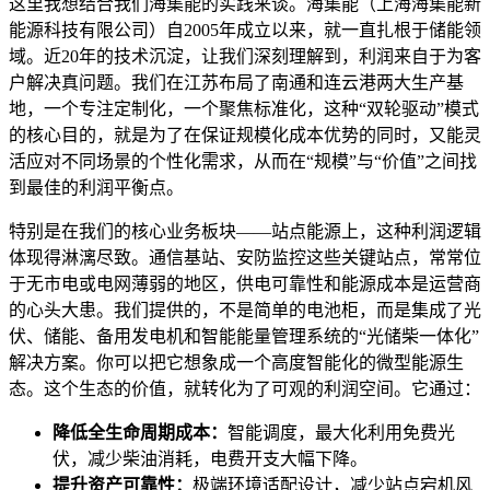
这里我想结合我们海集能的实践来谈。海集能（上海海集能新
能源科技有限公司）自2005年成立以来，就一直扎根于储能领
域。近20年的技术沉淀，让我们深刻理解到，利润来自于为客
户解决真问题。我们在江苏布局了南通和连云港两大生产基
地，一个专注定制化，一个聚焦标准化，这种“双轮驱动”模式
的核心目的，就是为了在保证规模化成本优势的同时，又能灵
活应对不同场景的个性化需求，从而在“规模”与“价值”之间找
到最佳的利润平衡点。
特别是在我们的核心业务板块——站点能源上，这种利润逻辑
体现得淋漓尽致。通信基站、安防监控这些关键站点，常常位
于无市电或电网薄弱的地区，供电可靠性和能源成本是运营商
的心头大患。我们提供的，不是简单的电池柜，而是集成了光
伏、储能、备用发电机和智能能量管理系统的“光储柴一体化”
解决方案。你可以把它想象成一个高度智能化的微型能源生
态。这个生态的价值，就转化为了可观的利润空间。它通过：
降低全生命周期成本：
智能调度，最大化利用免费光
伏，减少柴油消耗，电费开支大幅下降。
提升资产可靠性：
极端环境适配设计，减少站点宕机风