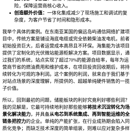
险，保障运营商核心收入。
创造额外价值：
一体化集成减少了现场施工和调试的复
杂度，为客户节省了时间和隐形成本。
我举个具体的案例。在东南亚某国的偏远岛屿通信网络扩建项
目中，传统方案是铺设海底电缆或完全依赖柴油发电机，前者
初始投资巨大，后者运营成本高昂且不环保。海集能为该项目
提供了定制化的光伏微站能源柜解决方案。项目数据显示，通
过我们的系统，站点实现了超过70%的能源自给率，每年为运
营商节省的燃油费用和维护成本，在项目投资回收期后，将持
续转化为可观的净利润。这个案例的利润，就来自于我们基于
对站点场景的深度理解，所提供的、超越单纯硬件销售的一揽
子价值。
所以，回到最初的问题，储能板块的利好究竟利好哪些利润？
我的见解是，它最可持续地利好那些能够
将技术沉淀转化为场
景化解决能力
，并具备
从电芯到系统集成、再到智能运维的全
链条把控力
的企业。单纯的产能扩张，在行业成熟期会陷入同
质化竞争；而缺乏技术深度的简单组装，则难以应对复杂多样