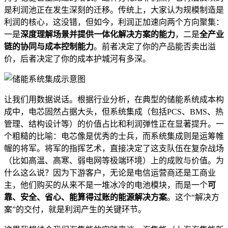
是利润池正在发生深刻的迁移。传统上，大家认为规模制造是
利润的核心，这没错，但如今，利润正加速向两个方向聚集：
一是
深度理解场景并提供一体化解决方案的能力
，二是
全产业
链的协同与成本控制能力
。前者决定了你的产品能否卖出溢
价，后者决定了你的成本护城河有多深。
让我们用数据说话。根据行业分析，在典型的储能系统成本构
成中，电芯固然占据大头，但系统集成（包括PCS、BMS、热
管理、结构设计等）的价值占比和利润弹性正在显著提升。一
个粗糙的比喻：电芯像是优秀的士兵，而系统集成则是运筹帷
幄的将军。将军的指挥艺术，直接决定了这支队伍在复杂战场
（比如高温、高寒、弱电网等极端环境）上的成败与价值。为
什么这么说？因为下游客户，无论是电信运营商还是工商业
主，他们购买的从来不是一堆冰冷的电池模块，而是一个
可
靠、安全、省心、能算得过账的能源解决方案
。这个“解决方
案”的交付，就是利润产生的关键环节。