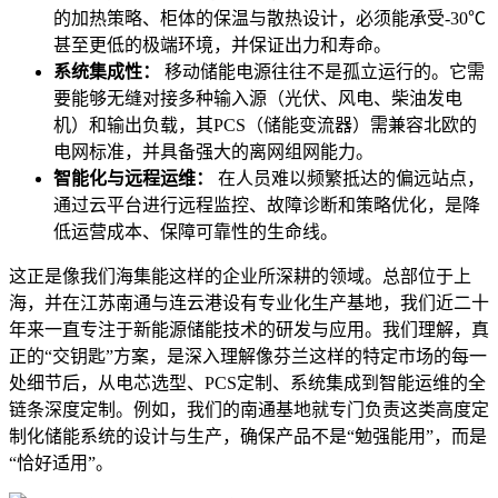
的加热策略、柜体的保温与散热设计，必须能承受-30℃
甚至更低的极端环境，并保证出力和寿命。
系统集成性：
移动储能电源往往不是孤立运行的。它需
要能够无缝对接多种输入源（光伏、风电、柴油发电
机）和输出负载，其PCS（储能变流器）需兼容北欧的
电网标准，并具备强大的离网组网能力。
智能化与远程运维：
在人员难以频繁抵达的偏远站点，
通过云平台进行远程监控、故障诊断和策略优化，是降
低运营成本、保障可靠性的生命线。
这正是像我们海集能这样的企业所深耕的领域。总部位于上
海，并在江苏南通与连云港设有专业化生产基地，我们近二十
年来一直专注于新能源储能技术的研发与应用。我们理解，真
正的“交钥匙”方案，是深入理解像芬兰这样的特定市场的每一
处细节后，从电芯选型、PCS定制、系统集成到智能运维的全
链条深度定制。例如，我们的南通基地就专门负责这类高度定
制化储能系统的设计与生产，确保产品不是“勉强能用”，而是
“恰好适用”。