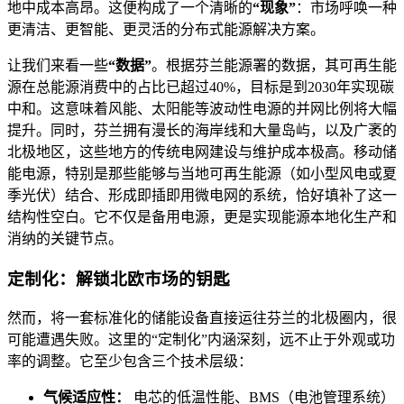
地中成本高昂。这便构成了一个清晰的
“现象”
：市场呼唤一种
更清洁、更智能、更灵活的分布式能源解决方案。
让我们来看一些
“数据”
。根据芬兰能源署的数据，其可再生能
源在总能源消费中的占比已超过40%，目标是到2030年实现碳
中和。这意味着风能、太阳能等波动性电源的并网比例将大幅
提升。同时，芬兰拥有漫长的海岸线和大量岛屿，以及广袤的
北极地区，这些地方的传统电网建设与维护成本极高。移动储
能电源，特别是那些能够与当地可再生能源（如小型风电或夏
季光伏）结合、形成即插即用微电网的系统，恰好填补了这一
结构性空白。它不仅是备用电源，更是实现能源本地化生产和
消纳的关键节点。
定制化：解锁北欧市场的钥匙
然而，将一套标准化的储能设备直接运往芬兰的北极圈内，很
可能遭遇失败。这里的“定制化”内涵深刻，远不止于外观或功
率的调整。它至少包含三个技术层级：
气候适应性：
电芯的低温性能、BMS（电池管理系统）