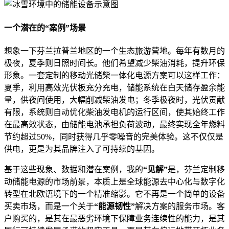
一个潜在的“案例”场景
想象一下芬兰拉普兰地区的一个生态旅游营地。每年有数月的
极夜，夏季则日照时间长。他们希望减少柴油消耗，提升环保
形象。一套定制的移动光储柴一体化电源方案可以这样工作：
夏季，利用高效光伏板充分充电，储能系统在白天储存盈余能
量，供夜间使用，大幅削减柴油发电；冬季极夜时，光伏贡献
有限，系统则自动优化柴油发电机的运行区间，使其始终工作
在最高效状态，由储能电池承担负荷波动，最终实现全年燃料
节约超过50%，同时获得几乎零噪音的完美体验。这不仅仅是
供电，更是为其品牌注入了可持续的基因。
基于这些现象、数据和潜在案例，我的
“见解”
是，芬兰定制移
动储能电源的市场前景，本质上是全球能源去中心化与数字化
转型在北欧语境下的一个精准缩影。它不再是一个简单的设备
买卖市场，而是一个关于
“能源韧性”
解决方案的服务市场。客
户购买的，是其在最恶劣环境下保障业务连续性的能力，是其