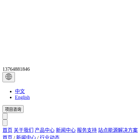
13764881846
中文
English
项目咨询
首页
关于我们
产品中心
新闻中心
服务支持
站点能源解决方案
首页
/
新闻中心
/
行业动态