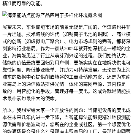
精准而可靠的功能。
展望未来，东亚储能市场的前景无疑是广阔的，但道路也并非
一片坦途。技术路线的迭代（如钠离子电池的崛起）、商业模
式的创新（如虚拟电厂聚合）、电力市场规则的完善，都将深
刻影响行业格局。作为一家从2005年就开始深耕这一领域的企
业，海集能见证了行业从萌芽到兴起的过程。我们始终认为，
储能的价值最终要回归到用户侧，要能实实在在地解决供电可
靠性问题、降低能源账单、并助力可持续发展。无论是为上海
浦东的数据中心提供削峰填谷的工商业储能方案，还是为东南
亚离岛上的通信微站提供光储一体化的离网电源，其内核是一
致的：用智能化的手段，管理好每一度电。这或许就是储能技
术最朴素也最伟大的使命。
所以，我想留给大家一个开放性的问题：当储能设备的度电成
本在未来几年内进一步下降，当智能算法能够更精准地预测能
源供需和价格波动时，您所在的企业或社区，第一个想要优化
的能源场景会是什么？是那座电费高昂的工厂，是那片电网薄