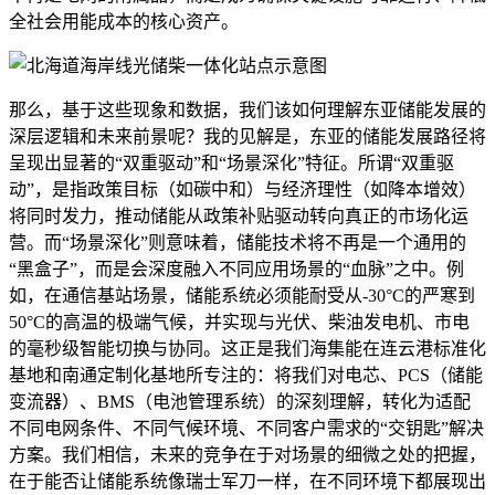
全社会用能成本的核心资产。
那么，基于这些现象和数据，我们该如何理解东亚储能发展的
深层逻辑和未来前景呢？我的见解是，东亚的储能发展路径将
呈现出显著的“双重驱动”和“场景深化”特征。所谓“双重驱
动”，是指政策目标（如碳中和）与经济理性（如降本增效）
将同时发力，推动储能从政策补贴驱动转向真正的市场化运
营。而“场景深化”则意味着，储能技术将不再是一个通用的
“黑盒子”，而是会深度融入不同应用场景的“血脉”之中。例
如，在通信基站场景，储能系统必须能耐受从-30°C的严寒到
50°C的高温的极端气候，并实现与光伏、柴油发电机、市电
的毫秒级智能切换与协同。这正是我们海集能在连云港标准化
基地和南通定制化基地所专注的：将我们对电芯、PCS（储能
变流器）、BMS（电池管理系统）的深刻理解，转化为适配
不同电网条件、不同气候环境、不同客户需求的“交钥匙”解决
方案。我们相信，未来的竞争在于对场景的细微之处的把握，
在于能否让储能系统像瑞士军刀一样，在不同环境下都展现出