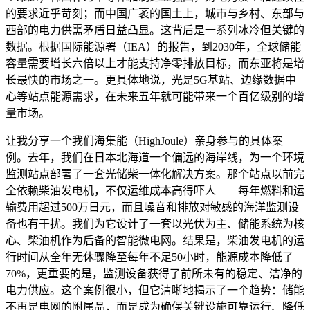
的要求近乎苛刻；而中国广袤的国土上，城市与乡村、东部与
西部的电力供需矛盾日益凸显。这背后是一系列冰冷但关键的
数据。根据国际能源署（IEA）的报告，到2030年，全球储能
容量需要增长六倍以上才能支持净零排放目标，而东亚将是增
长最快的市场之一。更具体地说，光是5G基站、边缘数据中
心等站点能源需求，在未来五年就可能带来一个百亿级别的增
量市场。
让我分享一个我们海集能（HighJoule）亲身参与的具体案
例。去年，我们在日本北海道一个偏远的海岸线，为一个环境
监测站点部署了一套光储柴一体化解决方案。那个站点以前完
全依赖柴油发电机，不仅运维成本高得吓人——每年燃料和运
输费用超过500万日元，而且噪音和排放对敏感的海洋监测设
备也有干扰。我们为它设计了一套以光伏为主、储能系统为核
心、柴油机作为后备的智能微电网。结果是，柴油发电机的运
行时间从全年无休骤降至每年不足50小时，能源成本降低了
70%，更重要的是，监测设备获得了前所未有的稳定、洁净的
电力供应。这个案例很小，但它清晰地揭示了一个趋势：储能
不再是电网的附属品，而是成为确保关键设施可靠运行、降低