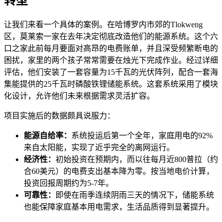
转型
让我们来看一个具体的案例。在哈博罗内市郊的Tlokweng
区，莫莱索一家在去年决定彻底改造他们的能源系统。这个六
口之家此前每月要面对高昂的电费账单，并且深受频繁断电的
困扰，家里的两个孩子常常需要在烛光下完成作业。经过详细
评估，他们安装了一套容量为15千瓦的光伏阵列，配合一套海
集能提供的25千瓦时磷酸铁锂储能系统。这套系统采用了模块
化设计，允许他们未来根据需求灵活扩容。
项目实施后的数据颇具说服力：
能源自给率：
系统投运后第一个全年，家庭用电的92%
来自太阳能，实现了近乎完全的离网运行。
经济性：
初始投资在预期内，而以往每月近800普拉（约
合60美元）的电费支出基本降为零。按当地电价计算，
投资回报周期约为5-7年。
可靠性：
即使在雨季连续阴雨三天的情况下，储能系统
也能保障家庭基本用电需求，生活品质得到显著提升。