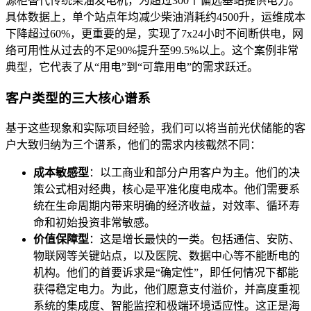
源柜替代传统柴油发电机，为超过300个偏远基站提供电力。
具体数据上，单个站点年均减少柴油消耗约4500升，运维成本
下降超过60%，更重要的是，实现了7x24小时不间断供电，网
络可用性从过去的不足90%提升至99.5%以上。这个案例非常
典型，它代表了从“用电”到“可靠用电”的需求跃迁。
客户类型的三大核心谱系
基于这些现象和实际项目经验，我们可以将当前光伏储能的客
户大致归纳为三个谱系，他们的需求内核截然不同：
成本敏感型
：以工商业和部分户用客户为主。他们的决
策公式相对经典，核心是平准化度电成本。他们需要系
统在生命周期内带来明确的经济收益，对效率、循环寿
命和初始投资非常敏感。
价值保障型
：这是增长最快的一类。包括通信、安防、
物联网等关键站点，以及医院、数据中心等不能断电的
机构。他们的首要诉求是“确定性”，即任何情况下都能
获得稳定电力。为此，他们愿意支付溢价，并高度重视
系统的集成度、智能监控和极端环境适应性。这正是海