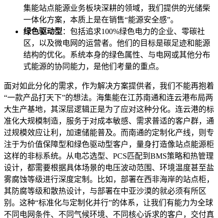
集能站点能源业务板块深耕的领域，我们提供的光储柴
一体化方案，本质上是在销售“能源安全感”。
绿色驱动型
：包括追求100%绿色电力的企业、零碳社
区，以及微电网的运营者。他们的目标是碳足迹和能源
结构的优化。系统本身的绿色属性、与电网或其他分布
式能源的协同能力，是他们考量的重点。
面对如此分化的需求，作为解决方案提供者，我们不能再抱着
“一款产品打天下”的想法。海集能在江苏南通和连云港布局两
大生产基地，其深层逻辑正是为了应对这种分化。连云港的标
准化大规模制造，服务于对成本敏感、需求普适的客户群，通
过规模效应让利，加速储能普及。而南通的定制化产线，则专
注于为价值保障型和绿色驱动型客户，量身打造像站点能源柜
这样的非标系统。从电芯选型、PCS匹配到BMS策略和热管理
设计，都需要根据具体场景的电压波动范围、环境温度甚至盐
雾腐蚀等级进行深度定制。比如，部署在西非海岸的站点柜，
其防腐等级和散热设计，与部署在中亚沙漠的就必须有所区
别。这种“标准化与定制化并行”的体系，让我们有能力为全球
不同电网条件、不同气候环境、不同核心诉求的客户，交付真