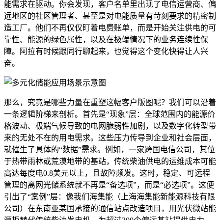
能需求在驱动。你会发现，客户名单里出现了电信运营商、偏
远地区的社区管理者、甚至是对电能质量有苛刻要求的精密制
造工厂。他们不再仅仅盯着电费账单，而是开始关注供电的可
靠性、能源的绿色属性，以及在极端情况下的业务连续性保
障。阿拉有时候跟同行聊起来，也觉得这个变化快得让人兴
奋。
那么，究竟是哪些力量在重塑这幅客户版图呢？我们可以沿着
一条逻辑阶梯来剖析。首先是“现象”层：全球范围内的能源价
格波动、极端气候导致的电网脆弱性加剧，以及数字化转型带
来的无处不在的用电需求。这些压力传导到企业和社会层面，
就催生了具体的“数据”需求。例如，一家跨国电信公司，其位
于热带雨林或荒漠地带的基站，传统柴油供电的运维成本可能
高达每度电0.8美元以上，且故障频发。这时，稳定、可远程
管理的离网光储系统就不再是“备选项”，而是“必选项”。这便
引出了“案例”层：像我们海集能（上海海集能新能源科技有限
公司）在东南亚某国承接的通信站点改造项目，用光伏微站能