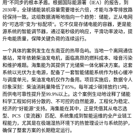
用”不同步的根本矛盾。根据国际能源署（IEA）的报告，到
2030年，全球储能装机容量需要增长六倍，才能与净零排放路
径保持一致。这组数据清晰地指向一个趋势：储能，正从电网
的“可选项”变为“标配项”。它不仅是存储电能的容器，更是能
源系统的智能调节器，通过毫秒级的响应，平滑功率波动，提
升电能质量，保障关键负荷的连续运行。
一个具体的案例发生在东南亚的热带岛屿。当地一个离网通信
基站，常年依赖柴油发电机，面临高昂的燃料成本、噪音污染
和维护难题。海集能为其提供了光储柴一体化解决方案。这套
系统以光伏为主电源，配备了一套智能储能系统作为核心缓冲
与调度单元，柴油发电机仅作为备用。项目实施后，数据令人
印象深刻：柴油消耗量降低了85%，每年减少碳排放约15吨，
而供电可靠性提升至99.9%以上。这个案例生动地诠释了储能
科学工程如何将分散的、不可控的自然能源，工程化为稳定、
经济的“好能源”支持。海集能在其中，正是凭借其从电芯选
型、PCS（变流器）匹配、系统集成到智能运维的全产业链工
程能力，尤其是在极端湿热环境下的热管理设计与系统防护，
确保了整套方案的长期稳定运行。