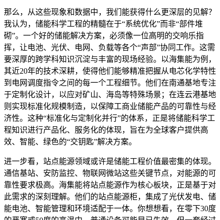
那么，从这些现象和数据中，我们能获得什么更深层的见解？
我认为，储能科学工程的精髓在于“系统优化”而非“部件堆
砌”。一个好的储能解决方案，必须像一位高明的交响乐指
挥，让电池、光伏、电网、负载等各个“声部”协同工作。这需
要深厚的跨学科知识沉淀与丰富的现场经验。以海集能为例，
其近20年的技术深耕，使得他们能够精准把握从电芯化学特性
到电网调度指令之间的每一个工程细节。他们在南通基地专注
于定制化设计，以应对矿山、海岛等特殊场景；在连云港基地
则实现标准化规模制造，以保障工商业储能产品的可靠性与经
济性。这种“标准化与定制化并行”的体系，正是将储能科学工
程知识进行产品化、服务化的体现，旨在为全球客户提供高
效、智能、绿色的“交钥匙”解决方案。
进一步看，站点能源领域或许是储能工程价值最密集的体现。
通信基站、安防监控、物联网微站这些关键节点，对能源的可
靠性要求极高。海集能将站点能源作为核心板块，正是基于对
此需求的深刻理解。他们的站点能源柜，集成了光伏发电、储
能电池、智能管理和环境适配于一体。你想想看，在零下30度