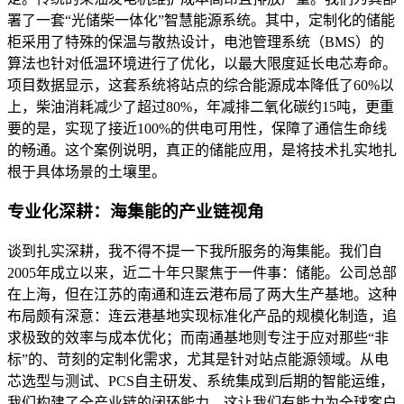
署了一套“光储柴一体化”智慧能源系统。其中，定制化的储能
柜采用了特殊的保温与散热设计，电池管理系统（BMS）的
算法也针对低温环境进行了优化，以最大限度延长电芯寿命。
项目数据显示，这套系统将站点的综合能源成本降低了60%以
上，柴油消耗减少了超过80%，年减排二氧化碳约15吨，更重
要的是，实现了接近100%的供电可用性，保障了通信生命线
的畅通。这个案例说明，真正的储能应用，是将技术扎实地扎
根于具体场景的土壤里。
专业化深耕：海集能的产业链视角
谈到扎实深耕，我不得不提一下我所服务的海集能。我们自
2005年成立以来，近二十年只聚焦于一件事：储能。公司总部
在上海，但在江苏的南通和连云港布局了两大生产基地。这种
布局颇有深意：连云港基地实现标准化产品的规模化制造，追
求极致的效率与成本优化；而南通基地则专注于应对那些“非
标”的、苛刻的定制化需求，尤其是针对站点能源领域。从电
芯选型与测试、PCS自主研发、系统集成到后期的智能运维，
我们构建了全产业链的闭环能力。这让我们有能力为全球客户