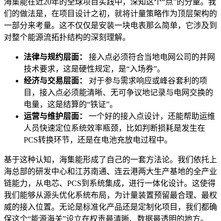
海集能在近20年的全球项目实践中，深知这个“点”的分量。我
们的做法是，在项目设计之初，就将计量策略作为顶层架构的
一部分来考量。这不仅仅是安装一块电表那么简单，它涉及到
对整个能源流拓扑结构的深刻理解。
法律与规约层面：
接入点必须符合当地电网公司的并网
技术要求，这是硬性规定，是“入场券”。
经济与交易层面：
对于参与需求响应或峰谷套利的项
目，接入点必须能清晰、无可争议地记录与电网交换的
电量，这是结算的“铁证”。
运营与维护层面：
一个好的接入点设计，还能帮助运维
人员快速定位系统效率瓶颈，比如判断损耗是发生在
PCS转换环节，还是在电池充放电过程中。
基于这种认知，海集能形成了自己的一套方法论。我们依托上
海总部的研发中心和江苏南通、连云港两大生产基地的全产业
链能力，从电芯、PCS到系统集成，进行一体化设计。这使得
我们能够从源头优化系统布局，为计量装置预留最合理、最权
威的接入位置。无论是标准化产品还是定制化项目，我们都确
保这个“能源海关”设立在权责最清晰、数据最透明的地方。