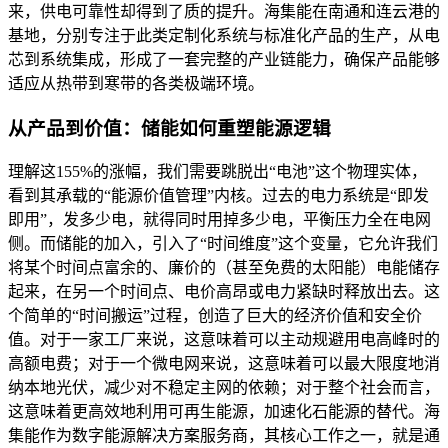
来，供电可靠性却得到了质的提升。海集能在南通和连云港的
基地，分别专注于此类定制化系统与标准化产品的生产，从电
芯到系统集成，形成了一套完整的产业链能力，确保产品能够
适应从热带到寒带的各类极端环境。
从产品到价值：储能如何重塑能源逻辑
理解这155%的涨幅，我们需要跳脱出“电池”这个物理实体，
看到其承载的“能源价值管理”内核。过去的电力系统是“即发
即用”，发多少电，就得同时用掉多少电，平衡压力全在电网
侧。而储能的加入，引入了“时间维度”这个变量，它允许我们
将某个时间点富余的、廉价的（甚至免费的太阳能）电能储存
起来，在另一个时间点、电价高昂或电力紧缺时释放出去。这
个简单的“时间搬运”过程，创造了巨大的经济价值和安全价
值。对于一家工厂来说，这意味着可以主动规避用电高峰时的
高额电费；对于一个微电网来说，这意味着可以最大限度地消
纳本地光伏，减少对不稳定主网的依赖；对于整个社会而言，
这意味着更高效地利用可再生能源，加速化石能源的替代。海
集能作为数字能源解决方案服务商，其核心工作之一，就是通