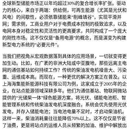
全球新型储能市场正以年均超过30%的复合增长率扩张。驱动
力的核心，来自于两端：供给侧，可再生能源（尤其是光伏和
风电）的间歇性，必须依靠储能来“削峰填谷”，实现平滑并
网；需求侧，工商业用户对于电费成本控制的极致追求，以及
电网本身对稳定性和灵活性的更高要求，共同构成了一个庞大
的刚性市场。这不仅仅是“备用电源”的概念，而是演变为构建
新型电力系统的“必要元件”。
当我们把视角从宏观数据落到具体的应用场景，一切就变得更
加生动。比如，在广袤的非洲大陆或中亚腹地，那些远离主电
网的通信基站如何持续工作？传统的柴油发电机噪音大、污染
重、运维成本高。而现在，一种更优的解决方案正在普及。以
上海海集能新能源科技有限公司为例，这家成立于2005年的企
业，在站点能源领域深耕多年。他们为通信基站、物联网微站
提供的“光储柴一体”绿色能源方案，将光伏、储能电池柜、智
能管理系统和传统柴油发电机深度融合。系统会优先使用光伏
发电，并存入储能电池；当电池电量不足时，才启动柴油机。
这样一来，柴油消耗量往往能降低70%以上。这不仅仅是节省
了油费，更是将站点的运维人员从频繁的加油、维护中解放出