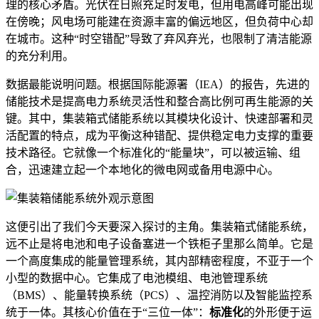
理的核心矛盾。光伏在日照充足时发电，但用电高峰可能出现
在傍晚；风电场可能建在资源丰富的偏远地区，但负荷中心却
在城市。这种“时空错配”导致了弃风弃光，也限制了清洁能源
的充分利用。
数据最能说明问题。根据国际能源署（IEA）的报告，先进的
储能技术是提高电力系统灵活性和整合高比例可再生能源的关
键。其中，集装箱式储能系统以其模块化设计、快速部署和灵
活配置的特点，成为平衡这种错配、提供稳定电力支撑的重要
技术路径。它就像一个标准化的“能量块”，可以被运输、组
合，迅速建立起一个本地化的微电网或备用电源中心。
这便引出了我们今天要深入探讨的主角。集装箱式储能系统，
远不止是将电池和电子设备塞进一个铁柜子里那么简单。它是
一个高度集成的能量管理系统，其内部精密程度，不亚于一个
小型的数据中心。它集成了电池模组、电池管理系统
（BMS）、能量转换系统（PCS）、温控消防以及智能监控系
统于一体。其核心价值在于“三位一体”：
标准化
的外形便于运