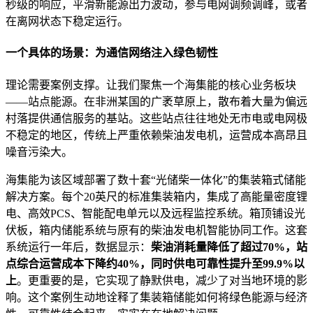
秒级的响应，平滑新能源出力波动，参与电网调频调峰，或者
在离网状态下稳定运行。
一个具体的场景：为通信网络注入绿色韧性
理论需要案例支撑。让我们聚焦一个海集能的核心业务板块
——站点能源。在非洲某国的广袤草原上，散布着大量为偏远
村落提供通信服务的基站。这些站点往往地处无市电或电网极
不稳定的地区，传统上严重依赖柴油发电机，运营成本高昂且
噪音污染大。
海集能为该区域部署了数十套“光储柴一体化”的集装箱式储能
解决方案。每个20英尺的标准集装箱内，集成了高能量密度锂
电、高效PCS、智能配电单元以及远程监控系统。箱顶铺设光
伏板，箱内储能系统与原有的柴油发电机智能协同工作。这套
系统运行一年后，数据显示：
柴油消耗量降低了超过70%，站
点综合运营成本下降约40%，同时供电可靠性提升至99.9%以
上
。更重要的是，它实现了静默供电，减少了对当地环境的影
响。这个案例生动地诠释了集装箱储能如何将绿色能源与经济