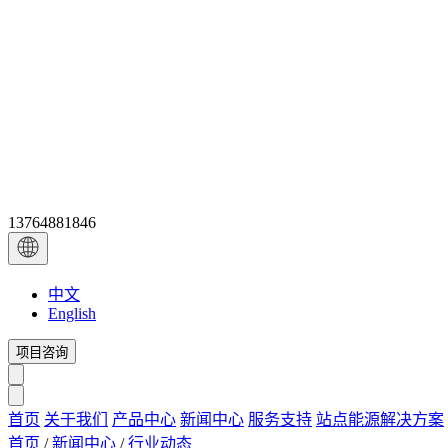
13764881846
中文
English
项目咨询
首页
关于我们
产品中心
新闻中心
服务支持
站点能源解决方案
首页
/
新闻中心
/
行业动态