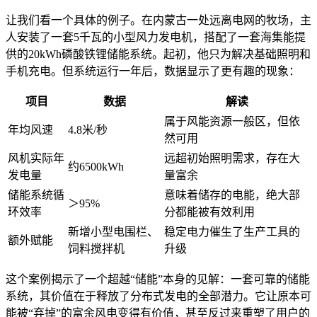
让我们看一个具体的例子。在内蒙古一处远离电网的牧场，主
人安装了一套5千瓦的小型风力发电机，搭配了一套海集能提
供的20kWh磷酸铁锂储能系统。起初，他只为解决基础照明和
手机充电。但系统运行一年后，数据显示了更有趣的现象：
项目
数据
解读
属于风能资源一般区，但依
年均风速
4.8米/秒
然可用
风机实际年
远超初始照明需求，存在大
约6500kWh
发电量
量富余
储能系统循
意味着储存的电能，绝大部
＞95%
环效率
分都能被有效利用
新增小型电围栏、
稳定电力催生了生产工具的
额外赋能
饲料搅拌机
升级
这个案例揭示了一个超越“储能”本身的见解：一套可靠的储能
系统，其价值在于释放了分布式发电的全部潜力。它让原本可
能被“弃掉”的富余风电变得有价值，甚至反过来重塑了用户的