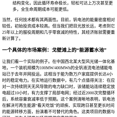
结构变化，因此循环寿命极长，轻松可达上万次甚至更
多，全生命周期成本可能更低。
当然，任何技术都有其两面性。目前，钒电池的能量密度相对
较低，初始投资成本较高。但当我们把目光放长远，考虑到它
25年以上的服役周期和几乎零衰减的特性，其经济账就需要重
新计算了。
一个具体的市场案例：戈壁滩上的“能源蓄水池”
让我们看一个实际的例子。在中国西北某大型风光储一体化基
地，一个装机规模为100MW/400MWh的全钒液流电池储能电
站已于去年并网投运。这相当于能为数万户家庭提供长达4小
时的稳定电力。在实地运行数据中，有几个点值得关注：在应
对一次持续阴天无风导致的电力缺口时，该储能站连续稳定放
电超过10小时，有力支撑了局部电网；经过近2000次完整循环
后，系统容量衰减率低于预期。这个案例清晰地表明，钒电池
在解决可再生能源“看天吃饭”的顽疾、实现跨日甚至更长时间
的能源转移方面，扮演着不可替代的角色。这类项目的数据与