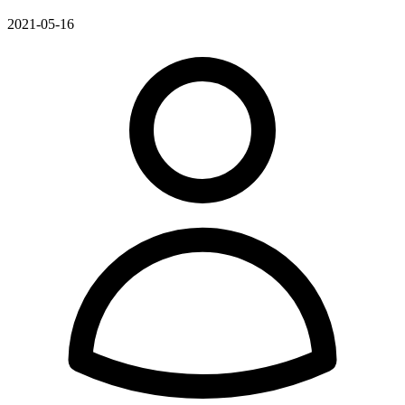
2021-05-16