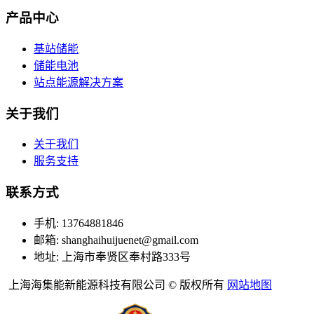
产品中心
基站储能
储能电池
站点能源解决方案
关于我们
关于我们
服务支持
联系方式
手机: 13764881846
邮箱: shanghaihuijuenet@gmail.com
地址: 上海市奉贤区奉村路333号
上海海集能新能源科技有限公司 © 版权所有
网站地图