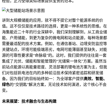
经验，正为全球类似场景提供宝贵的范本。
讲到大规模储能的应用，就不得不提它对整个能源系统的价
值。这不仅仅是技术路径的选择，更是一种系统性的思维。在
海集能近二十年的行业深耕中，我们深刻理解到，从工商业储
能、户用储能，到更为复杂的微电网和站点能源，每种场景都
需要最适配的技术方案。例如，在通信基站、边境安防监控等
关键站点，环境可能极端恶劣，电网可能薄弱甚至缺失，对能
源的可靠性要求是“命脉级”的。这时，我们提供的往往是一套
集成了光伏、储能和智能管理的“光储柴一体化”方案。虽然当
前站点能源以高能量密度、灵活部署的锂电池方案为主，但我
们对包括钒电池在内的多种前沿技术保持紧密追踪和研发储
备。因为我们的目标始终如一：为全球客户提供
高效、智能、
绿色
的“交钥匙”解决方案，无论技术如何演进，这个核心不会
变。
未来展望：技术融合与生态构建