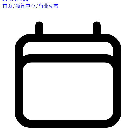
首页
/
新闻中心
/
行业动态