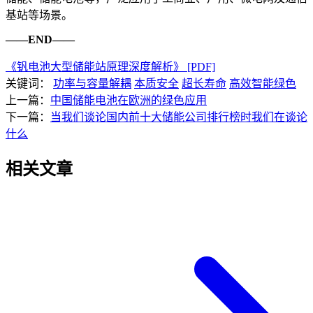
基站等场景。
——END——
《钒电池大型储能站原理深度解析》 [PDF]
关键词：
功率与容量解耦
本质安全
超长寿命
高效智能绿色
上一篇：
中国储能电池在欧洲的绿色应用
下一篇：
当我们谈论国内前十大储能公司排行榜时我们在谈论
什么
相关文章