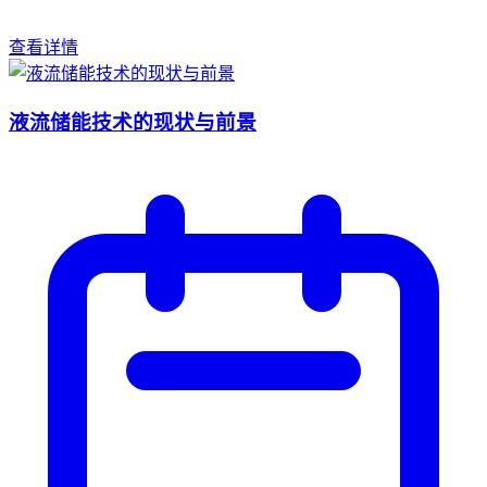
查看详情
液流储能技术的现状与前景