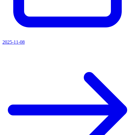
2025-11-08