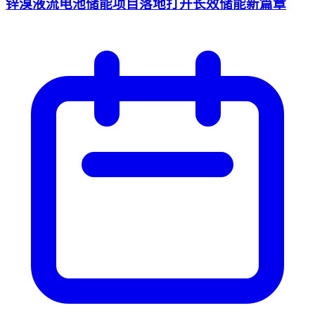
锌溴液流电池储能项目落地打开长效储能新篇章