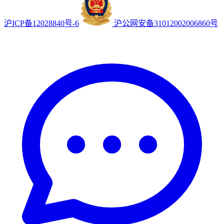
沪ICP备12028840号-6
沪公网安备31012002006860号