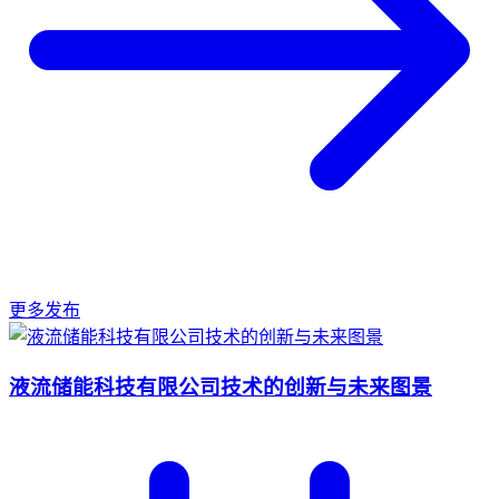
更多发布
液流储能科技有限公司技术的创新与未来图景