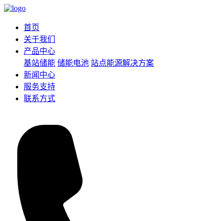
首页
关于我们
产品中心
基站储能
储能电池
站点能源解决方案
新闻中心
服务支持
联系方式