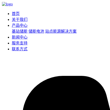
首页
关于我们
产品中心
基站储能
储能电池
站点能源解决方案
新闻中心
服务支持
联系方式