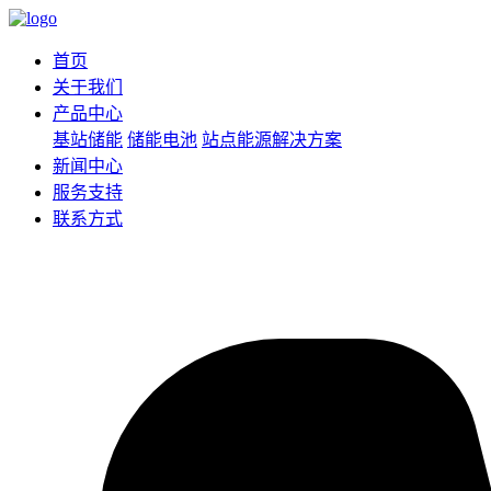
首页
关于我们
产品中心
基站储能
储能电池
站点能源解决方案
新闻中心
服务支持
联系方式