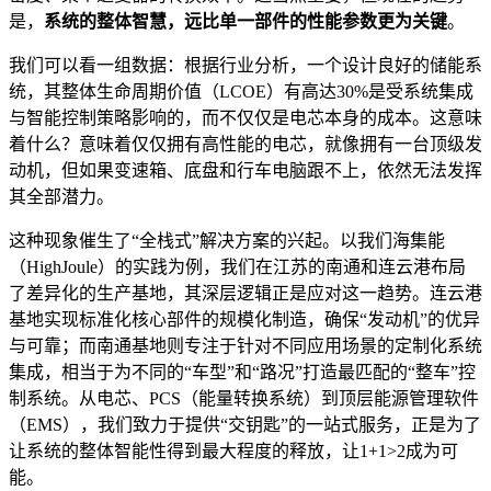
是，
系统的整体智慧，远比单一部件的性能参数更为关键
。
我们可以看一组数据：根据行业分析，一个设计良好的储能系
统，其整体生命周期价值（LCOE）有高达30%是受系统集成
与智能控制策略影响的，而不仅仅是电芯本身的成本。这意味
着什么？意味着仅仅拥有高性能的电芯，就像拥有一台顶级发
动机，但如果变速箱、底盘和行车电脑跟不上，依然无法发挥
其全部潜力。
这种现象催生了“全栈式”解决方案的兴起。以我们海集能
（HighJoule）的实践为例，我们在江苏的南通和连云港布局
了差异化的生产基地，其深层逻辑正是应对这一趋势。连云港
基地实现标准化核心部件的规模化制造，确保“发动机”的优异
与可靠；而南通基地则专注于针对不同应用场景的定制化系统
集成，相当于为不同的“车型”和“路况”打造最匹配的“整车”控
制系统。从电芯、PCS（能量转换系统）到顶层能源管理软件
（EMS），我们致力于提供“交钥匙”的一站式服务，正是为了
让系统的整体智能性得到最大程度的释放，让1+1>2成为可
能。